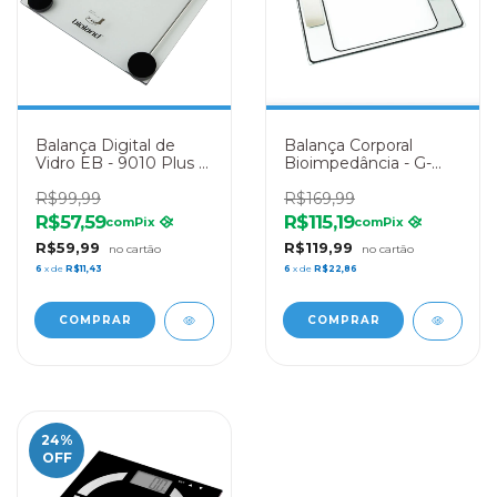
Balança Digital de
Balança Corporal
Vidro EB - 9010 Plus -
Bioimpedância - G-
Bioland
Tech
R$99,99
R$169,99
R$57,59
R$115,19
com
Pix
com
Pix
R$59,99
R$119,99
6
x de
R$11,43
6
x de
R$22,86
24
%
OFF