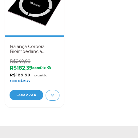
Balança Corporal
Bioimpedância
Profissional Bluetooth
- Bioland
R$249,99
R$182,39
com
Pix
R$189,99
6
x de
R$36,20