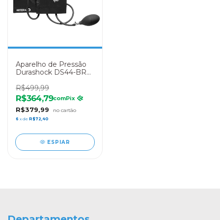
Aparelho de Pressão
Durashock DS44-BR
Welch Allyn - Adulto
R$499,99
R$364,79
com
Pix
R$379,99
6
x de
R$72,40
ESPIAR
Departamentos