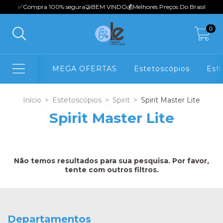
✅Compra 100% seguraㅤㅤㅤㅤㅤ🤝BEM VINDOㅤㅤㅤㅤ💰Melhores Preços Do Brasil
0
MEGA OFERTAS
Estetoscópios
Esf
Início
>
Estetoscópios
>
Spirit
>
Spirit Master Lite
Spirit Master Lite
Não temos resultados para sua pesquisa. Por favor,
tente com outros filtros.
Departamentos