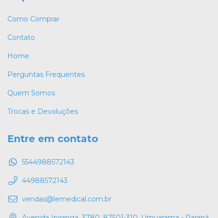
Como Comprar
Contato
Home
Perguntas Frequentes
Quem Somos
Trocas e Devoluções
Entre em contato
5544988572143
44988572143
vendas@lemedical.com.br
Avenida Ipiranga, 3780, 87501-310, Umuarama - Paraná.