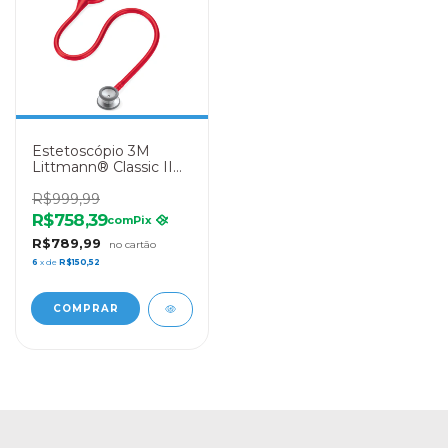
Estetoscópio 3M
Littmann® Classic II
Pediátrico 2113R –
Vermelho
R$999,99
R$758,39
com
Pix
R$789,99
6
x de
R$150,52