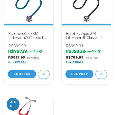
Estetoscópio 3M
Estetoscópio 3M
Littmann® Classic II
Littmann® Classic II
Pediátrico 2153 – Azul
Pediátrico 2113 - Preto
Caribe Rainbow
R$899,99
R$999,99
R$787,19
R$758,39
com
Pix
com
Pix
R$819,99
R$789,99
6
x de
R$156,24
6
x de
R$150,52
21
%
OFF