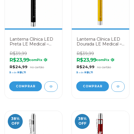
Lanterna Clínica LED
Lanterna Clínica LED
Preta LE Medical –
Dourada LE Medical –
Diagnóstico
Diagnóstico
Profissional
R$39,99
Profissional
R$39,99
R$23,99
R$23,99
com
Pix
com
Pix
R$24,99
R$24,99
5
x de
R$5,71
5
x de
R$5,71
38
%
38
%
OFF
OFF