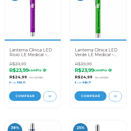
Lanterna Clínica LED
Lanterna Clínica LED
Roxo LE Medical –
Verde LE Medical –
Diagnóstico
Diagnóstico
Profissional
R$39,99
Profissional
R$39,99
R$23,99
R$23,99
com
Pix
com
Pix
R$24,99
R$24,99
5
x de
R$5,71
5
x de
R$5,71
38
%
25
%