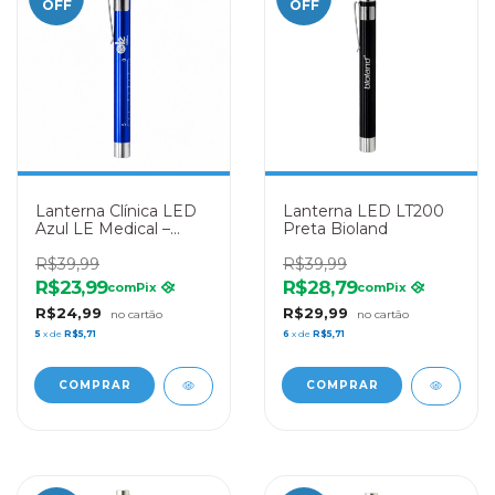
OFF
OFF
Lanterna Clínica LED
Lanterna LED LT200
Azul LE Medical –
Preta Bioland
Diagnóstico
Profissional
R$39,99
R$39,99
R$23,99
R$28,79
com
Pix
com
Pix
R$24,99
R$29,99
5
x de
R$5,71
6
x de
R$5,71