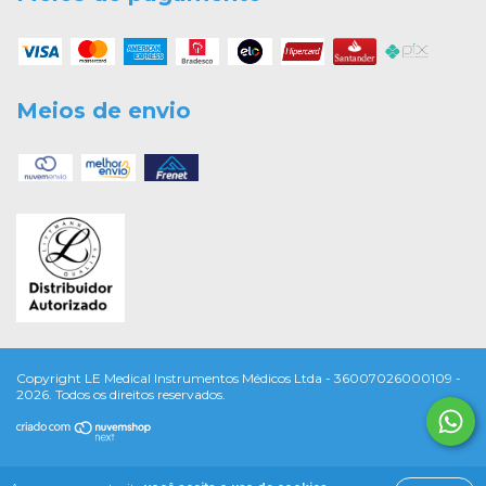
Meios de envio
Copyright LE Medical Instrumentos Médicos Ltda - 36007026000109 -
2026. Todos os direitos reservados.