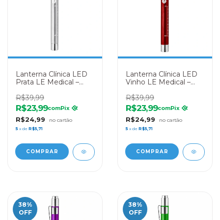
Lanterna Clínica LED
Lanterna Clínica LED
Prata LE Medical –
Vinho LE Medical –
Diagnóstico
Diagnóstico
Profissional
R$39,99
Profissional
R$39,99
R$23,99
R$23,99
com
Pix
com
Pix
R$24,99
R$24,99
5
x de
R$5,71
5
x de
R$5,71
38
%
38
%
OFF
OFF