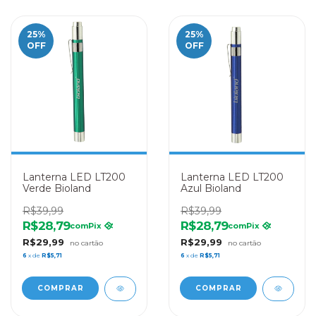
25
%
25
%
OFF
OFF
Lanterna LED LT200
Lanterna LED LT200
Verde Bioland
Azul Bioland
R$39,99
R$39,99
R$28,79
R$28,79
com
Pix
com
Pix
R$29,99
R$29,99
6
x de
R$5,71
6
x de
R$5,71