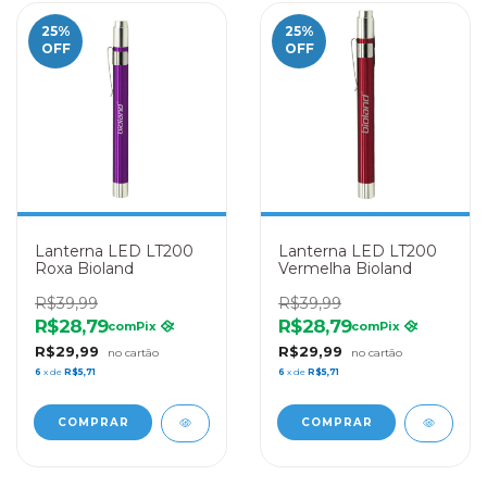
25
%
25
%
OFF
OFF
Lanterna LED LT200
Lanterna LED LT200
Roxa Bioland
Vermelha Bioland
R$39,99
R$39,99
R$28,79
R$28,79
com
Pix
com
Pix
R$29,99
R$29,99
6
x de
R$5,71
6
x de
R$5,71