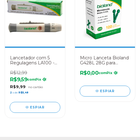
Lancetador com 5
Micro Lanceta Bioland
Regulagens LA100 -
G428L 28G para
BIOLAND
Glicosímetro - Caixa
R$0,00
R$12,99
com 100 Unidades
com
Pix
R$9,59
com
Pix
R$9,99
ESPIAR
2
x de
R$5,48
ESPIAR