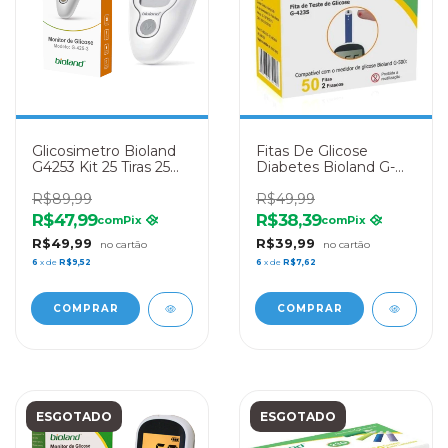
Glicosimetro Bioland
Fitas De Glicose
G4253 Kit 25 Tiras 25
Diabetes Bioland G-
Lancetas 1 Lancetador
423s - 50 Unidades
R$89,99
R$49,99
R$47,99
R$38,39
com
Pix
com
Pix
R$49,99
R$39,99
6
x de
R$9,52
6
x de
R$7,62
ESGOTADO
ESGOTADO