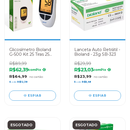
Glicosímetro Bioland
Lanceta Auto Retrátil -
G-500 Kit 25 Tiras 25
Bioland - 23g SB-323
Lancetas 1 Lancetador
R$89,99
R$29,99
R$62,39
R$23,03
com
Pix
com
Pix
R$64,99
R$23,99
6
x de
R$12,38
5
x de
R$5,48
ESPIAR
ESPIAR
ESGOTADO
ESGOTADO