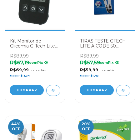
Kit Monitor de
TIRAS TESTE GTECH
Glicemia G-Tech Lite
LITE A CODE 50
com 1 Aparelho + 1
TIRAS
Lancetador + 10
R$89,99
R$89,99
Lancetas + 10 Tiras
R$67,19
R$57,59
com
Pix
com
Pix
R$69,99
R$59,99
6
x de
R$13,34
6
x de
R$11,43
44
%
20
%
OFF
OFF