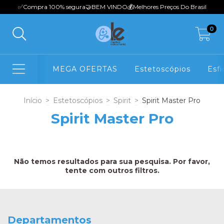
✅Compra 100% seguraㅤㅤㅤㅤㅤ🤝BEM VINDOㅤㅤㅤㅤ💰Melhores Preços Do Brasil
0
MEGA OFERTAS
Estetoscópios
Esf
Início
>
Estetoscópios
>
Spirit
>
Spirit Master Pro
Spirit Master Pro
Não temos resultados para sua pesquisa. Por favor,
tente com outros filtros.
Departamentos