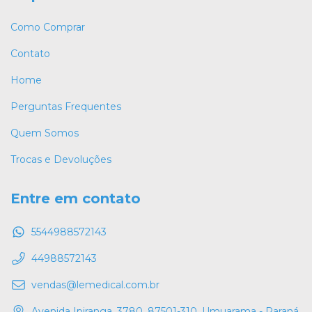
Como Comprar
Contato
Home
Perguntas Frequentes
Quem Somos
Trocas e Devoluções
Entre em contato
5544988572143
44988572143
vendas@lemedical.com.br
Avenida Ipiranga, 3780, 87501-310, Umuarama - Paraná.