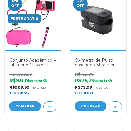
12
%
53
%
OFF
OFF
FRETE GRÁTIS
Conjunto Acadêmico –
Oxímetro de Pulso
Littmann Classic III
para dedo Mediclini
Framboesa Rainbow +
Light- PRETO
Esfigmo Pamed Rosa
R$1.099,99
R$169,99
+ Lanterna Clínica
R$931,19
R$76,79
com
Pix
com
Pix
Rosa + Case Rosa
R$969,99
R$79,99
6
x de
R$184,82
6
x de
R$15,24