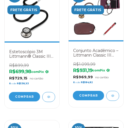
FRETE GRÁTIS
FRETE GRÁTIS
Conjunto Acadêmico –
Estetoscópio 3M
Littmann Classic III
Littmann® Classic III
Chocolate + Esfigmo
5620 Preto
Pamed Bordo +
R$1.099,99
R$899,99
Lanterna Clínica Bordo
R$931,19
com
Pix
R$699,98
com
Pix
+ Case Marrom
R$969,99
R$729,15
6
x de
R$184,82
6
x de
R$138,93
50
%
10
%