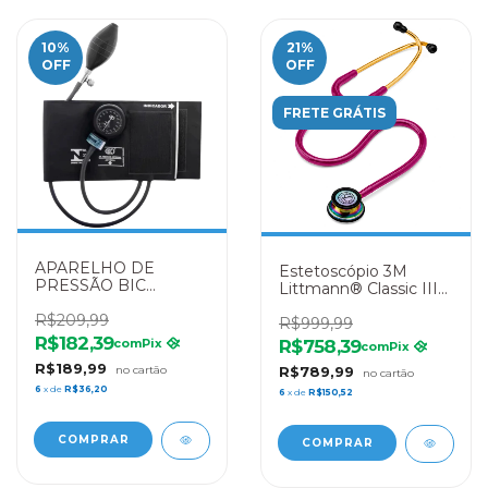
10
%
21
%
OFF
OFF
FRETE GRÁTIS
APARELHO DE
Estetoscópio 3M
PRESSÃO BIC
Littmann® Classic III
ADULTO NYLON
5806 Framboesa
VELCRO PRETO 0336
R$209,99
Rainbow
R$999,99
R$182,39
R$758,39
com
Pix
com
Pix
R$189,99
R$789,99
6
x de
R$36,20
6
x de
R$150,52