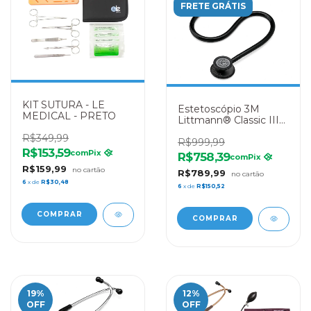
FRETE GRÁTIS
KIT SUTURA - LE
Estetoscópio 3M
MEDICAL - PRETO
Littmann® Classic III
5803 Black Edition
R$349,99
R$999,99
R$153,59
com
Pix
R$758,39
com
Pix
R$159,99
R$789,99
6
x de
R$30,48
6
x de
R$150,52
19
%
12
%
OFF
OFF