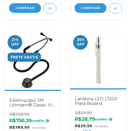
21
%
25
%
OFF
OFF
FRETE GRÁTIS
Lanterna LED LT200
Estetoscópio 3M
Prata Bioland
Littmann® Classic III
5811 Preto Smoke
R$39,99
R$999,99
R$28,79
com
Pix
R$758,39
com
Pix
R$29,99
R$789,99