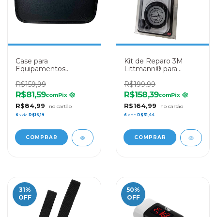
Case para
Kit de Reparo 3M
Equipamentos
Littmann® para
Médicos de Couro
Master Cardiology –
Sintético Nobre Preta
R$159,99
40011 Preto
R$199,99
- LE Medical
R$81,59
R$158,39
com
Pix
com
Pix
R$84,99
R$164,99
6
x de
R$16,19
6
x de
R$31,44
31
%
50
%
OFF
OFF