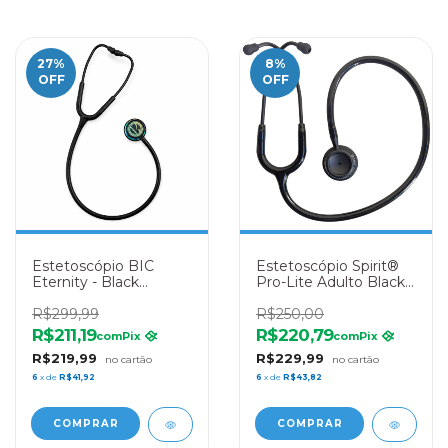
27
%
8
%
OFF
OFF
Estetoscópio BIC
Estetoscópio Spirit®
Eternity - Black
Pro-Lite Adulto Black
Rainbow - Haste Preta
Edition
R$299,99
R$250,00
R$211,19
R$220,79
com
Pix
com
Pix
R$219,99
R$229,99
6
x de
R$41,92
6
x de
R$43,82