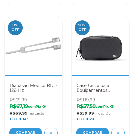
0
%
50
%
OFF
OFF
Diapasão Médico BIC -
Case Cinza para
128 Hz
Equipamentos
Médicos LE Medical
R$69,99
R$119,99
R$67,19
R$57,59
com
Pix
com
Pix
R$69,99
R$59,99
6
x de
R$13,34
6
x de
R$11,43