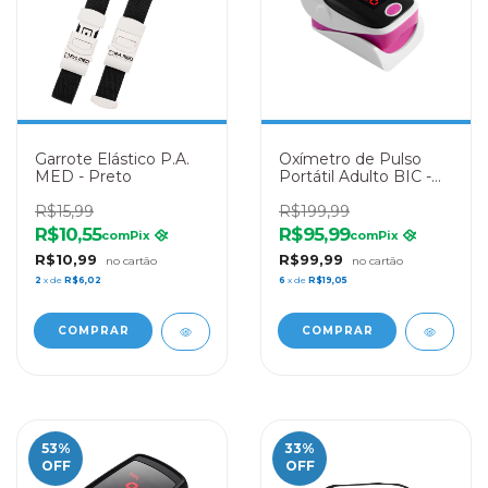
Garrote Elástico P.A.
Oxímetro de Pulso
MED - Preto
Portátil Adulto BIC -
YK-80A – ROSA
R$15,99
R$199,99
R$10,55
R$95,99
com
Pix
com
Pix
R$10,99
R$99,99
2
x de
R$6,02
6
x de
R$19,05
53
%
33
%
OFF
OFF