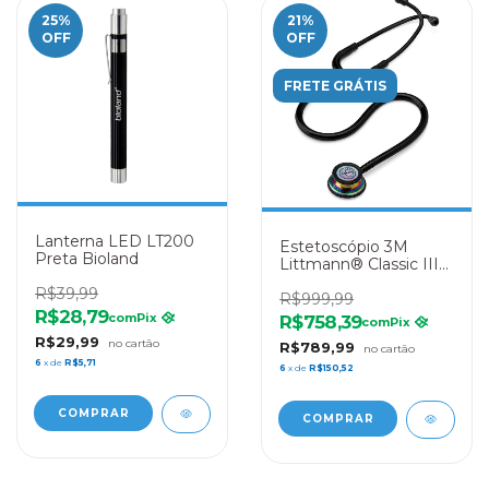
25
%
21
%
OFF
OFF
FRETE GRÁTIS
Lanterna LED LT200
Estetoscópio 3M
Preta Bioland
Littmann® Classic III
5870 Black Rainbow
R$39,99
R$999,99
R$28,79
com
Pix
R$758,39
com
Pix
R$29,99
R$789,99
6
x de
R$5,71
6
x de
R$150,52