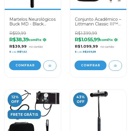
Martelos Neurológicos
Conjunto Acadêmico –
Buck MD - Black
Littmann Classic III™
Edition
Chocolate + Esfigmo
R$59,99
+ Case + Lanterna +
R$1.399,99
Oxímetro +
R$38,39
R$1.055,99
com
Pix
com
Pix
Termômetro
R$39,99
R$1.099,99
6
x de
R$7,62
6
x de
R$209,58
12
%
43
%
OFF
OFF
FRETE GRÁTIS