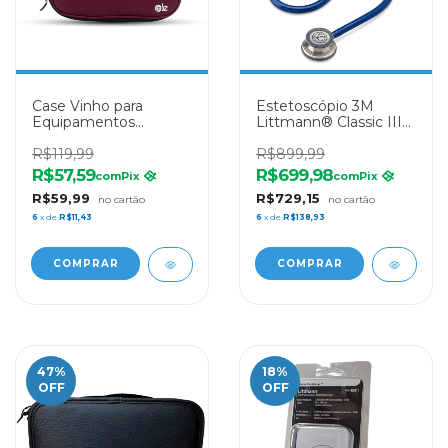
Case Vinho para
Estetoscópio 3M
Equipamentos
Littmann® Classic III
Médicos LE Medical
5622 Azul Marinho
R$119,99
R$899,99
R$57,59
R$699,98
com
Pix
com
Pix
R$59,99
R$729,15
6
x de
R$11,43
6
x de
R$138,93
47
%
18
%
OFF
OFF