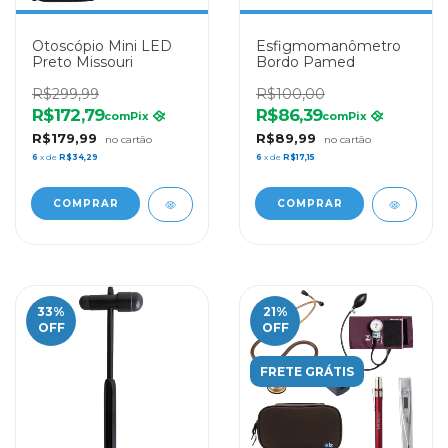
Otoscópio Mini LED
Esfigmomanômetro
Preto Missouri
Bordo Pamed
R$299,99
R$100,00
R$172,79
R$86,39
com
Pix
com
Pix
R$179,99
R$89,99
6
x de
R$34,29
6
x de
R$17,15
33
%
21
%
OFF
OFF
FRETE GRÁTIS