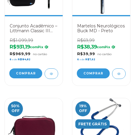
Conjunto Acadêmico –
Martelos Neurológicos
Littmann Classic III
Buck MD - Preto
Black Rainbow +
Esfigmo Pamed Preto
R$1.099,99
R$69,99
+ Lanterna Clínica
R$931,19
R$38,39
com
Pix
com
Pix
Preta + Case Preta
R$969,99
R$39,99
6
x de
R$184,82
6
x de
R$7,62
50
%
19
%
OFF
OFF
FRETE GRÁTIS