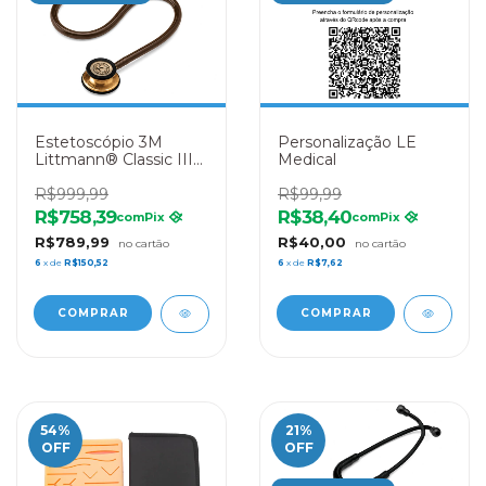
Estetoscópio 3M
Personalização LE
Littmann® Classic III
Medical
5809 Chocolate com
Cobre
R$999,99
R$99,99
R$758,39
R$38,40
com
Pix
com
Pix
R$789,99
R$40,00
6
x de
R$150,52
6
x de
R$7,62
54
%
21
%
OFF
OFF