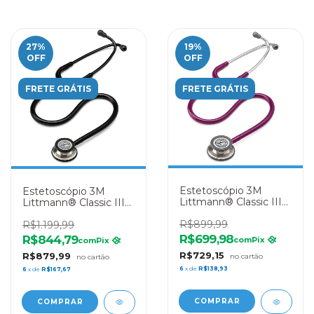
27
%
19
%
OFF
OFF
FRETE GRÁTIS
FRETE GRÁTIS
Estetoscópio 3M
Estetoscópio 3M
Littmann® Classic III
Littmann® Classic III
5831 Roxo
5861 Preto Espelhado
R$899,99
R$1.199,99
R$699,98
R$844,79
com
Pix
com
Pix
R$729,15
R$879,99
6
x de
R$138,93
6
x de
R$167,67