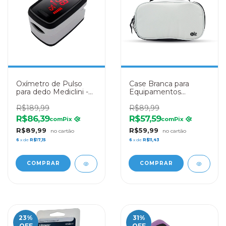
Oxímetro de Pulso
Case Branca para
para dedo Mediclini -
Equipamentos
Prata
Médicos LE Medical
R$189,99
R$89,99
R$86,39
R$57,59
com
Pix
com
Pix
R$89,99
R$59,99
6
x de
R$17,15
6
x de
R$11,43
23
%
31
%
OFF
OFF