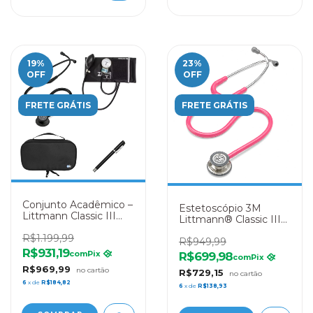
19
%
23
%
OFF
OFF
FRETE GRÁTIS
FRETE GRÁTIS
Conjunto Acadêmico –
Estetoscópio 3M
Littmann Classic III
Littmann® Classic III
Black Edition +
5633 Rosa Pérola
Esfigmo Pamed Preto
R$1.199,99
R$949,99
+ Lanterna Clínica
R$931,19
com
Pix
R$699,98
com
Pix
Preta + Case Preta
R$969,99
R$729,15
6
x de
R$184,82
6
x de
R$138,93