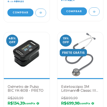
6
x de
R$5,71
6
x de
R$150,52
48
%
19
%
OFF
OFF
FRETE GRÁTIS
Oxímetro de Pulso
Estetoscópio 3M
BIC YK-80B - PRETO
Littmann® Classic III
5621 Cinza
R$269,99
R$899,99
R$134,39
R$699,98
com
Pix
com
Pix