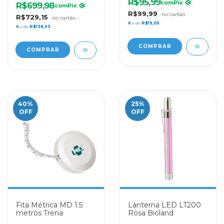
R$95,99
com
Pix
R$699,98
com
Pix
R$99,99
R$729,15
6
x de
R$19,05
6
x de
R$138,93
40
%
25
%
OFF
OFF
Fita Métrica MD 1.5
Lanterna LED LT200
metros Trena
Rosa Bioland