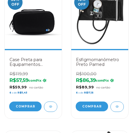
OFF
OFF
Case Preta para
Esfigmomanômetro
Equipamentos
Preto Pamed
Médicos LE Medical
R$119,99
R$100,00
R$57,59
R$86,39
com
Pix
com
Pix
R$59,99
R$89,99
6
x de
R$11,43
6
x de
R$17,15