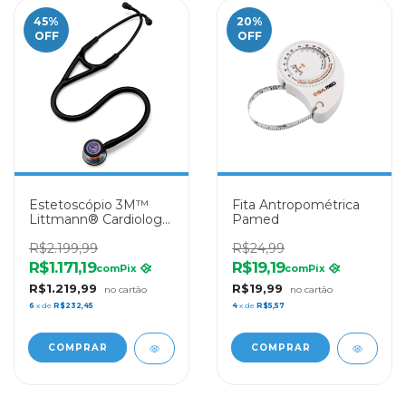
45
%
20
%
OFF
OFF
Estetoscópio 3M™
Fita Antropométrica
Littmann® Cardiology
Pamed
IV™ 6240 Preto
Rainbow
R$2.199,99
R$24,99
R$1.171,19
R$19,19
com
Pix
com
Pix
R$1.219,99
R$19,99
6
x de
R$232,45
4
x de
R$5,57