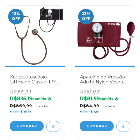
13
%
23
%
OFF
OFF
Kit: Estetoscópio
Aparelho de Pressão
Littmann Classic III™
Adulto Nylon Velcro
5809 - Chocolate +
Premium - Vinho
Esfigmomanômetro
R$999,99
R$109,99
P.A. Med - Preto
R$835,19
R$81,59
com
Pix
com
Pix
R$869,99
R$84,99
6
x de
R$165,76
6
x de
R$16,19