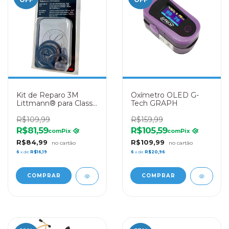
Kit de Reparo 3M
Oxímetro OLED G-
Littmann® para Classic
Tech GRAPH
III™ e Cardiology IV™
– 40017 Cinza
R$109,99
R$159,99
R$81,59
R$105,59
com
Pix
com
Pix
R$84,99
R$109,99
6
x de
R$16,19
6
x de
R$20,96