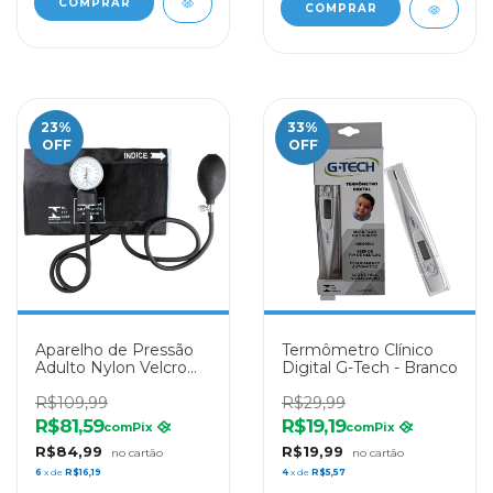
23
%
33
%
OFF
OFF
Aparelho de Pressão
Termômetro Clínico
Adulto Nylon Velcro
Digital G-Tech - Branco
Premium - Preto
R$109,99
R$29,99
R$81,59
R$19,19
com
Pix
com
Pix
R$84,99
R$19,99
6
x de
R$16,19
4
x de
R$5,57