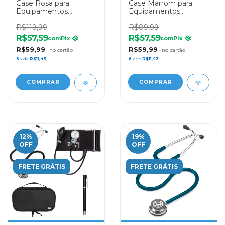
Case Rosa para
Case Marrom para
Equipamentos
Equipamentos
Médicos LE Medical
Médicos LE Medical
R$119,99
R$89,99
R$57,59
R$57,59
com
Pix
com
Pix
R$59,99
R$59,99
6
x de
R$11,43
6
x de
R$11,43
12
%
19
%
OFF
OFF
FRETE GRÁTIS
FRETE GRÁTIS