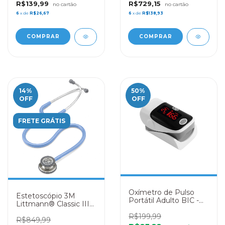
R$139,99
R$729,15
6
x de
R$26,67
6
x de
R$138,93
14
%
50
%
OFF
OFF
FRETE GRÁTIS
Oxímetro de Pulso
Estetoscópio 3M
Portátil Adulto BIC -
Littmann® Classic III
YK-80A – CINZA
5630 Azul Celeste
R$199,99
R$849,99