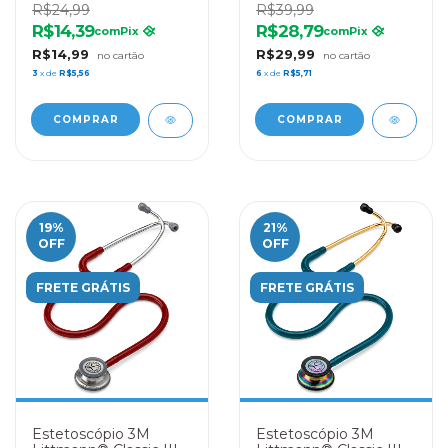
R$24,99
R$39,99
R$14,39
R$28,79
com
Pix
com
Pix
R$14,99
R$29,99
3
x de
R$5,56
6
x de
R$5,71
19
%
21
%
OFF
OFF
FRETE GRÁTIS
FRETE GRÁTIS
Estetoscópio 3M
Estetoscópio 3M