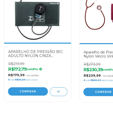
APARELHO DE PRESSÃO BIC
Aparelho de Pre
ADULTO NYLON CINZA
Nylon Velcro Vin
ESVERDEADO
Estetoscópio BI
R$219,99
R$279,99
R$172,79
R$230,39
com
Pix
com
Pi
R$179,99
R$239,99
6
x de
R$30,00
sem juros
6
x de
R$40,00
sem juros