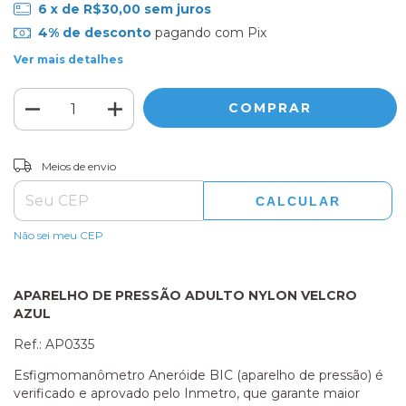
6
x de
R$30,00
sem juros
4% de desconto
pagando com Pix
Ver mais detalhes
ALTERAR CEP
Entregas para o CEP:
Meios de envio
CALCULAR
Não sei meu CEP
APARELHO DE PRESSÃO ADULTO NYLON VELCRO
AZUL
Ref.: AP0335
Esfigmomanômetro Aneróide BIC (aparelho de pressão) é
verificado e aprovado pelo Inmetro, que garante maior