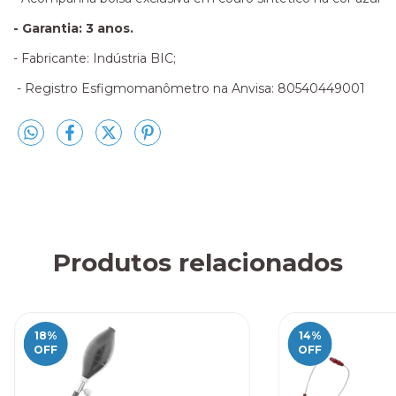
- Garantia: 3 anos.
- Fabricante: Indústria BIC;
- Registro Esfigmomanômetro na Anvisa: 80540449001
Produtos relacionados
18
%
14
%
OFF
OFF