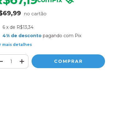
com
Pix
$69,99
6
x de
R$13,34
4% de desconto
pagando com Pix
r mais detalhes
Meios de envio
ALTERAR CEP
regas para o CEP:
CALCULAR
ça login
e use seus dados de entrega
o sei meu CEP