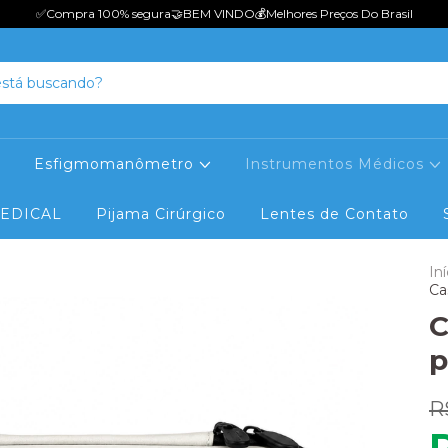
✅Compra 100% seguraㅤㅤㅤㅤㅤ🤝BEM VINDOㅤㅤㅤㅤ💰Melhores Preços Do Brasil
Esfigmomanômetro
Instrumentos Médicos
MEDICAL
Pijama Cirúrgico
Lentes de Contato
Iní
Ca
C
p
R