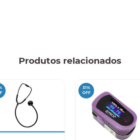
Produtos relacionados
%
31
%
F
OFF