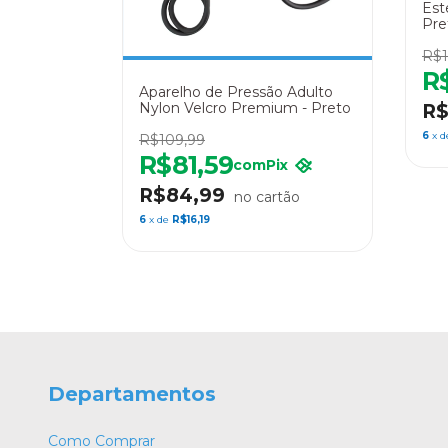
Est
Pre
R$1
R
Aparelho de Pressão Adulto
Nylon Velcro Premium - Preto
R$
6
x 
R$109,99
R$81,59
com
Pix
R$84,99
6
x de
R$16,19
Departamentos
Como Comprar