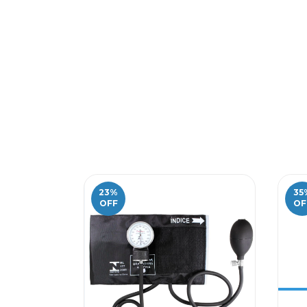
23
%
35
OFF
OF