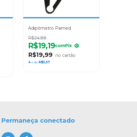
Adipômetro Pamed
R$24,88
R$19,19
com
Pix
R$19,99
4
x de
R$5,57
Permaneça conectado