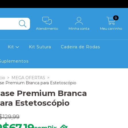
0
Atendimento
Minha conta
Meu carrinho
Kit
Kit Sutura
Cadeira de Rodas
Suplementos
cio
>
MEGA OFERTAS
>
se Premium Branca para Estetoscópio
ase Premium Branca
ara Estetoscópio
$129,99
R$67,19