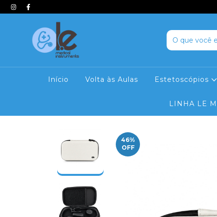
Início
Volta às Aulas
Estetoscópios
LINHA LE 
46
%
OFF