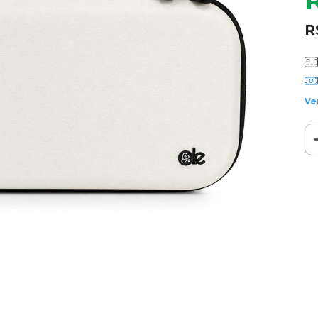
R
Ve
Ent
Fa
Nã