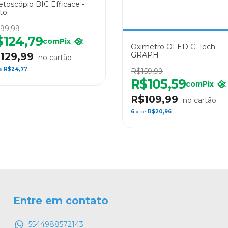
etoscópio BIC Efficace -
to
99,99
$124,79
com
Pix
Oxímetro OLED G-Tech
GRAPH
129,99
de
R$24,77
R$159,99
R$105,59
com
Pix
R$109,99
6
x de
R$20,96
Entre em contato
5544988572143