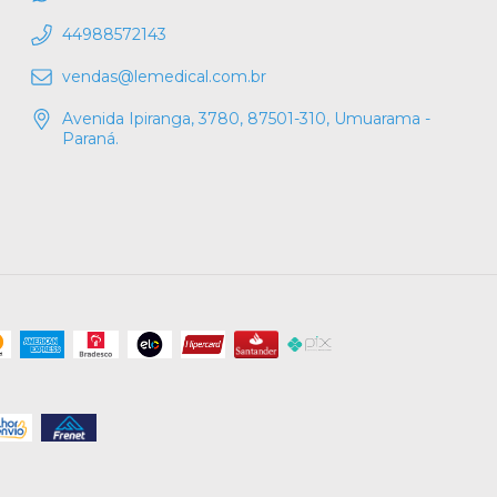
44988572143
vendas@lemedical.com.br
Avenida Ipiranga, 3780, 87501-310, Umuarama -
Paraná.