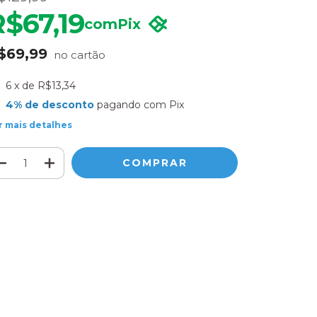
R$67,19
com
Pix
$69,99
6
x de
R$13,34
4% de desconto
pagando com Pix
r mais detalhes
Meios de envio
ALTERAR CEP
regas para o CEP:
CALCULAR
ça login
e use seus dados de entrega
o sei meu CEP