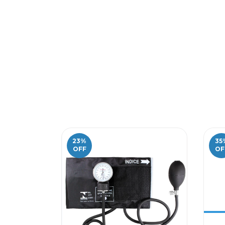
23
%
35
OFF
OF