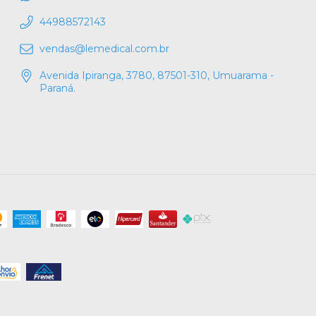
44988572143
vendas@lemedical.com.br
Avenida Ipiranga, 3780, 87501-310, Umuarama -
Paraná.