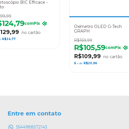
etoscópio BIC Efficace -
to
99,99
$124,79
com
Pix
Oxímetro OLED G-Tech
GRAPH
129,99
de
R$24,77
R$159,99
R$105,59
com
Pix
R$109,99
6
x de
R$20,96
Entre em contato
5544988572143