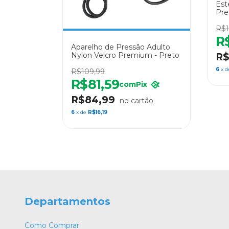
Est
Pre
R$1
R
Aparelho de Pressão Adulto
Nylon Velcro Premium - Preto
R$
6
x 
R$109,99
R$81,59
com
Pix
R$84,99
6
x de
R$16,19
Departamentos
Como Comprar