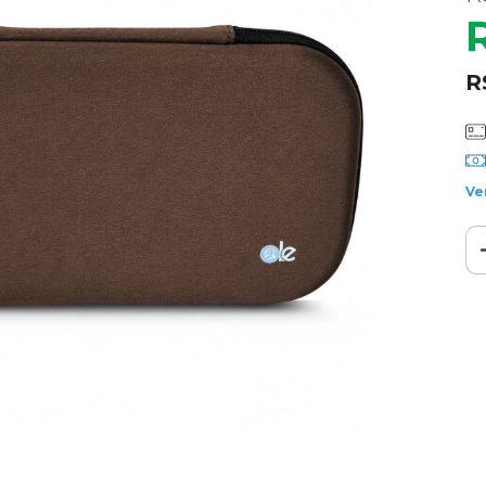
R
Ve
Ent
Fa
Nã