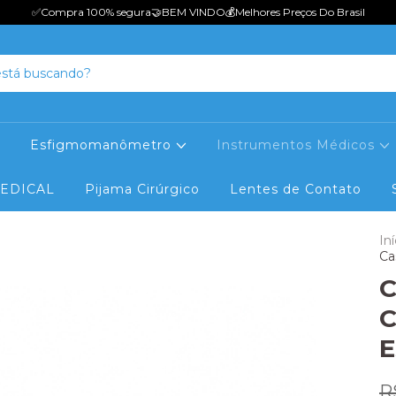
✅Compra 100% seguraㅤㅤㅤㅤㅤ🤝BEM VINDOㅤㅤㅤㅤ💰Melhores Preços Do Brasil
Esfigmomanômetro
Instrumentos Médicos
MEDICAL
Pijama Cirúrgico
Lentes de Contato
Iní
Ca
C
C
E
R