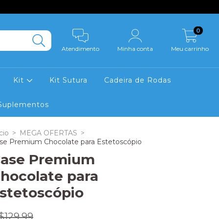
0
Atendimento
Minha conta
Meu carrinho
Kit
Kit Sutura
Cadeira de Rodas
Suplementos
cio
>
MEGA OFERTAS
>
se Premium Chocolate para Estetoscópio
ase Premium
hocolate para
stetoscópio
$129,99