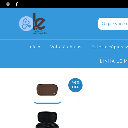
Início
Volta às Aulas
Estetoscópios
LINHA LE 
46
%
OFF