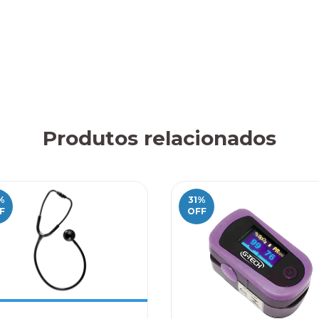
Produtos relacionados
%
31
%
F
OFF