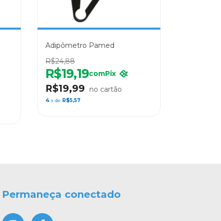
Adipômetro Pamed
R$24,88
R$19,19
com
Pix
R$19,99
4
x de
R$5,57
Permaneça conectado