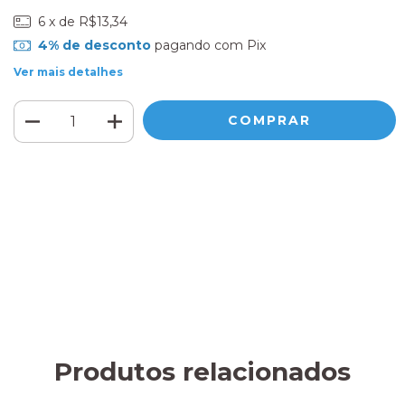
6
x de
R$13,34
4% de desconto
pagando com Pix
Ver mais detalhes
Meios de envio
ALTERAR CEP
Entregas para o CEP:
CALCULAR
Faça login
e use seus dados de entrega
Não sei meu CEP
Produtos relacionados