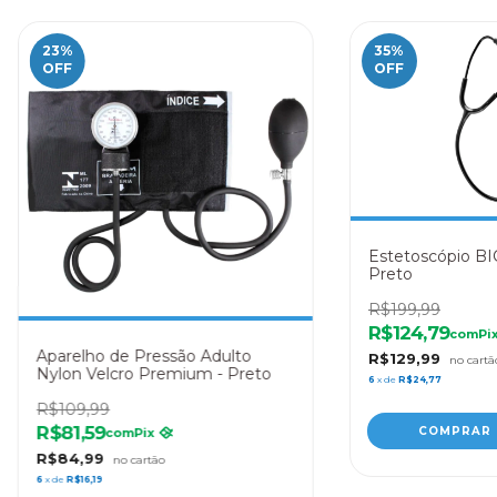
23
%
35
%
OFF
OFF
Estetoscópio BIC
Preto
R$199,99
R$124,79
com
Pi
Aparelho de Pressão Adulto
R$129,99
Nylon Velcro Premium - Preto
6
x de
R$24,77
R$109,99
R$81,59
com
Pix
R$84,99
6
x de
R$16,19