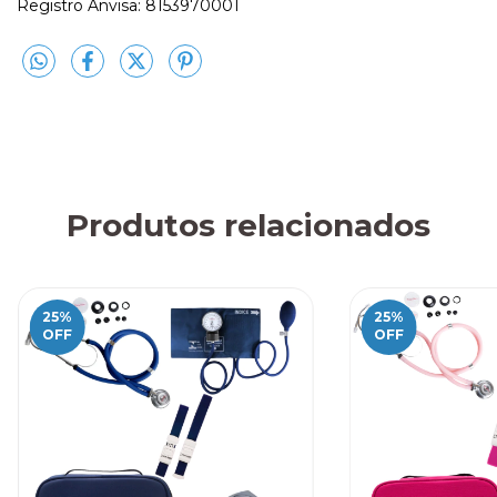
Registro Anvisa: 8153970001
Produtos relacionados
25
%
25
%
OFF
OFF