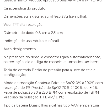
desligamento. Produto aprovado pela ANVISA e IMNETRO
Característica do produto:
Dimensões 5cm x 6cmx 9cmPeso 37g (sempilha);
Visor TFT alta resolução;
Diâmetro do dedo 0,8 cm a 2,3 cm;
Indicação de uso Adulto e infantil;
Auto desligamento;
Na presença do dedo, o oxímetro ligará automaticamente,
na remoção, ele desliga de maneira automática também;
Tecla de entrada Botão de pressão para ajuste de tela e
configuração;
Modo de medição Contínua Faixa de SpO2 0% à 100% com
resolução de 1% Precisão do SpO2 70% à 100%, ou ± 2%
Faixa de pulsação 30 a 250 BPM com resolução de 1BPM
Precisão da pulsação ± 1 BPM/ ± 1%;
Tipo da bateria Duas pilhas alcalinas tipo AAATemperatura