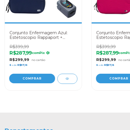
Conjunto Enfermagem Azul:
Conjunto Enfer
Estetoscopio Rappaport +
Estetoscopio Ra
Esfigmo Premium + Case LE
Esfigmo Premiu
Medical + Oximetro Mediclini +
R$399,99
Medical + Oximet
R$399,99
Garrote Pamed
Garrote Pamed
R$287,99
R$287,99
com
Pix
com
Pi
R$299,99
R$299,99
6
x de
R$57,16
6
x de
R$57,16