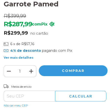
Garrote Pamed
R$399,99
R$287,99
com
Pix
R$299,99
6
x de
R$57,16
4% de desconto
pagando com Pix
Ver mais detalhes
ALTERAR CEP
Entregas para o CEP:
Meios de envio
CALCULAR
Não sei meu CEP