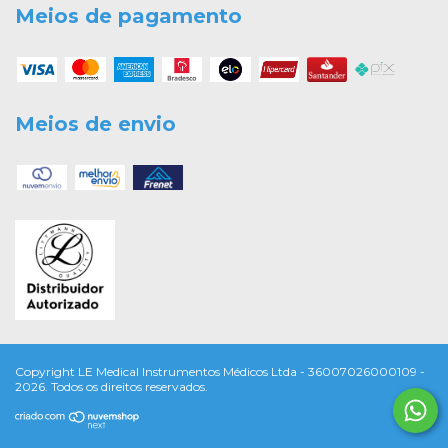
Meios de pagamento
Meios de envio
Copyright LE Medical Instrumentos Médicos Ltda - 36007026000109 -
2026. Todos os direitos reservados.