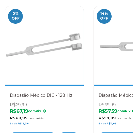
0
%
14
%
OFF
OFF
Diapasão Médico BIC - 128 Hz
Diapasão Médico
R$69,99
R$69,99
R$67,19
R$57,59
com
Pix
com
Pix
R$69,99
R$59,99
6
x de
R$13,34
6
x de
R$11,43