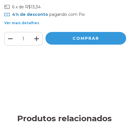
6
x de
R$13,34
4% de desconto
pagando com Pix
Ver mais detalhes
Meios de envio
ALTERAR CEP
Entregas para o CEP:
CALCULAR
Faça login
e use seus dados de entrega
Não sei meu CEP
Produtos relacionados