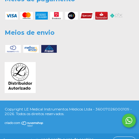
Meios de envio
Copyright LE Medical Instrumentos Médicos Ltda - 36007026000109 -
2026. Todos os direitos reservados.