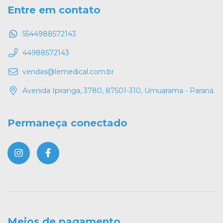
Entre em contato
5544988572143
44988572143
vendas@lemedical.com.br
Avenida Ipiranga, 3780, 87501-310, Umuarama - Paraná.
Permaneça conectado
Meios de pagamento