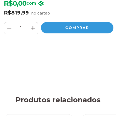
R$0,00
com
R$819,99
Meios de envio
ALTERAR CEP
Entregas para o CEP:
CALCULAR
Faça login
e use seus dados de entrega
Não sei meu CEP
Produtos relacionados