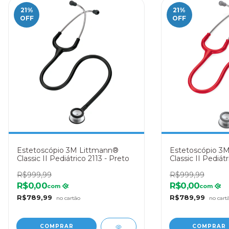
21
%
21
%
OFF
OFF
Estetoscópio 3M Littmann®
Estetoscópio 3
Classic II Pediátrico 2113 - Preto
Classic II Pediát
Vermelho
R$999,99
R$999,99
R$0,00
R$0,00
com
com
R$789,99
R$789,99