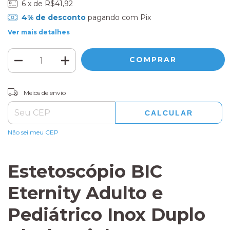
6
x de
R$41,92
4% de desconto
pagando com Pix
Ver mais detalhes
ALTERAR CEP
Entregas para o CEP:
Meios de envio
CALCULAR
Não sei meu CEP
Estetoscópio BIC
Eternity Adulto e
Pediátrico Inox Duplo