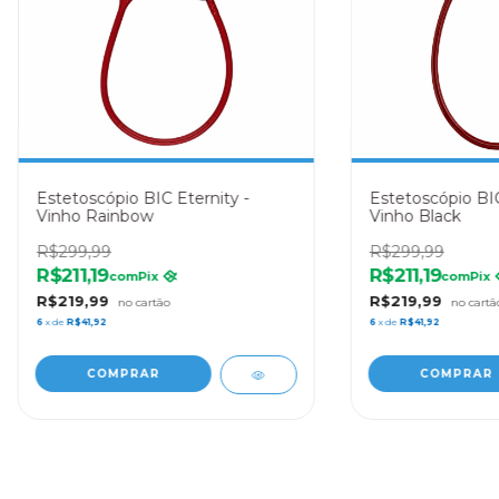
Estetoscópio BIC Eternity -
Estetoscópio BIC
Vinho Rainbow
Vinho Black
R$299,99
R$299,99
R$211,19
R$211,19
com
Pix
com
Pix
R$219,99
R$219,99
6
x de
R$41,92
6
x de
R$41,92