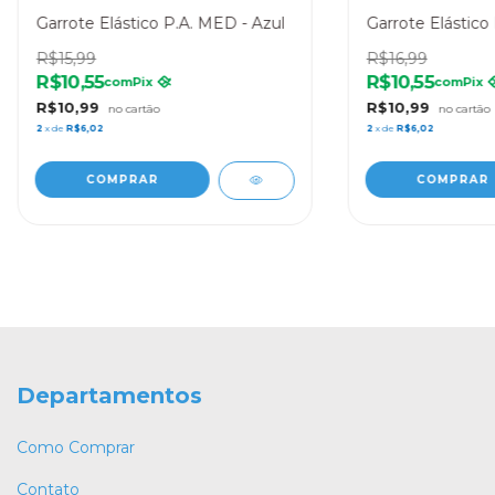
Garrote Elástico P.A. MED - Azul
Garrote Elástico
R$15,99
R$16,99
R$10,55
R$10,55
com
Pix
com
Pix
R$10,99
R$10,99
2
x de
R$6,02
2
x de
R$6,02
Departamentos
Como Comprar
Contato