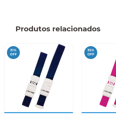
Produtos relacionados
31
%
35
%
OFF
OFF