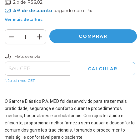
2
x de
R$6,02
4% de desconto
pagando com Pix
Ver mais detalhes
ALTERAR CEP
Entregas para o CEP:
Meios de envio
CALCULAR
Não sei meu CEP
O Garrote Elástico P.A. MED foi desenvolvido para trazer mais 
praticidade, segurança e conforto durante procedimentos 
médicos, hospitalares e ambulatoriais. Com ajuste rápido e 
eficiente, proporciona melhor firmeza sem causar o desconforto 
comum dos garrotes tradicionais, tornando o procedimento 
mais ágil e confortável para o paciente. 