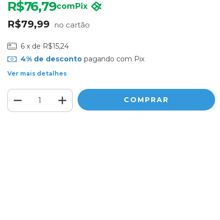
R$76,79
com
Pix
R$79,99
6
x de
R$15,24
4% de desconto
pagando com Pix
Ver mais detalhes
Meios de envio
ALTERAR CEP
Entregas para o CEP:
CALCULAR
Faça login
e use seus dados de entrega
Não sei meu CEP