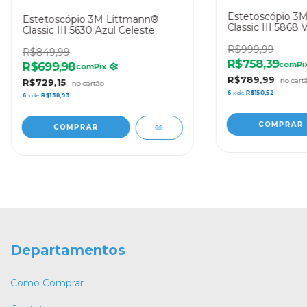
Estetoscópio 3
Estetoscópio 3M Littmann®
Classic III 5868 
Classic III 5630 Azul Celeste
R$999,99
R$849,99
R$758,39
R$699,98
com
Pi
com
Pix
R$789,99
R$729,15
6
x de
R$150,52
6
x de
R$138,93
Departamentos
Como Comprar