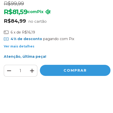
R$99,99
R$81,59
com
Pix
R$84,99
6
x de
R$16,19
4% de desconto
pagando com Pix
Ver mais detalhes
Atenção, última peça!
Meios de envio
ALTERAR CEP
Entregas para o CEP:
CALCULAR
Faça login
e use seus dados de entrega
Não sei meu CEP