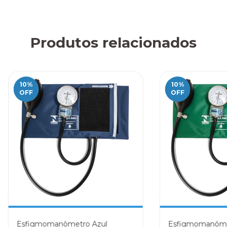
Produtos relacionados
10
%
10
%
OFF
OFF
Esfigmomanômetro Azul
Esfigmomanôme