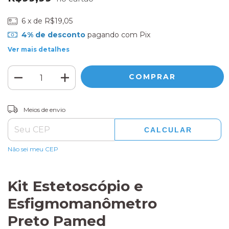
6
x de
R$19,05
4% de desconto
pagando com Pix
Ver mais detalhes
ALTERAR CEP
Entregas para o CEP:
Meios de envio
CALCULAR
Não sei meu CEP
Kit Estetoscópio e
Esfigmomanômetro
Preto Pamed