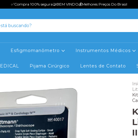
✅Compra 100% seguraㅤㅤㅤㅤㅤ🤝BEM VINDOㅤㅤㅤㅤ💰Melhores Preços Do Brasil
Esfigmomanômetro
Instrumentos Médicos
MEDICAL
Pijama Cirúrgico
Lentes de Contato
Iní
Li
Ki
Ca
K
L
I