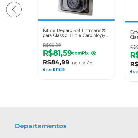
Kit de Reparo 3M Littmann®
Est
ttmann®
para Classic III™ e Cardiology
Cla
 Pérola
IV™ – 40016 Preto
Ra
R$99,99
R$9
R$81,59
R
com
Pix
m
Pix
R$84,99
R$
6
x de
R$16,19
6
x 
Departamentos