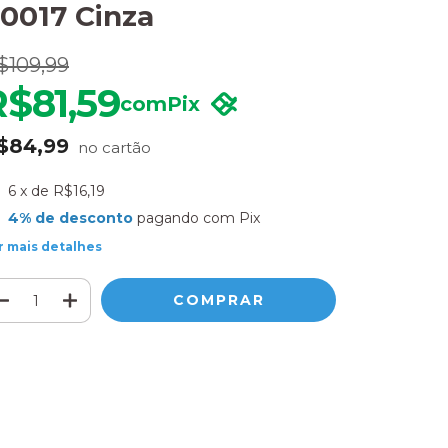
0017 Cinza
$109,99
R$81,59
com
Pix
$84,99
6
x de
R$16,19
4% de desconto
pagando com Pix
r mais detalhes
Meios de envio
ALTERAR CEP
regas para o CEP:
CALCULAR
ça login
e use seus dados de entrega