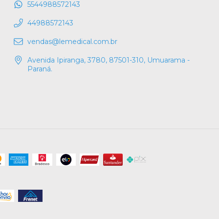
5544988572143
44988572143
vendas@lemedical.com.br
Avenida Ipiranga, 3780, 87501-310, Umuarama -
Paraná.