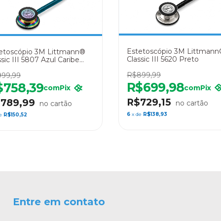
Estetoscópio 3M Littman
etoscópio 3M Littmann®
Classic III 5620 Preto
ssic III 5807 Azul Caribe
inbow
R$899,99
99,99
R$699,98
$758,39
com
Pix
com
Pix
R$729,15
789,99
6
x de
R$138,93
de
R$150,52
Entre em contato