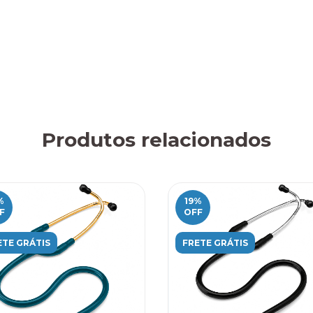
Nã
Produtos relacionados
%
19
%
F
OFF
ETE GRÁTIS
FRETE GRÁTIS