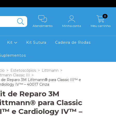
0
Atendimento
Minha conta
Meu carrinho
Kit
Kit Sutura
Cadeira de Rodas
Suplementos
cio
>
Estetoscópios
>
Littmann
>
ttmann Classic III
>
t de Reparo 3M Littmann® para Classic III™ e
rdiology IV™ – 40017 Cinza
it de Reparo 3M
ittmann® para Classic
II™ e Cardiology IV™ –