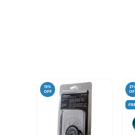
15
%
21
OFF
OF
FR