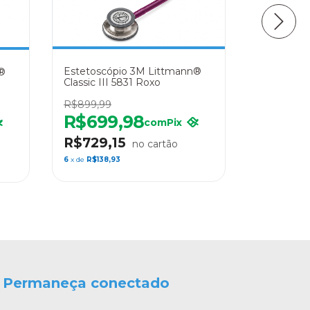
Estetoscó
Estetoscópio 3M Littmann®
n®
Classic II
Classic III 5831 Roxo
Rainbow
R$999,99
R$899,99
R$758
R$699,98
com
Pix
R$789
R$729,15
6
x de
R$150,
6
x de
R$138,93
Permaneça conectado