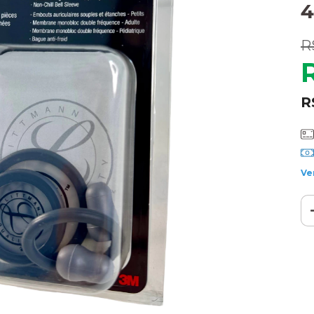
4
R
R
Ve
Ent
Fa