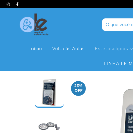
Início
Volta às Aulas
Estetoscópios
LINHA LE 
23
%
OFF