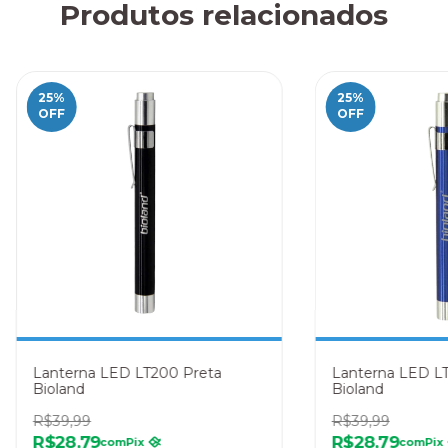
Produtos relacionados
25
%
25
%
OFF
OFF
Lanterna LED LT200 Preta
Lanterna LED L
Bioland
Bioland
R$39,99
R$39,99
R$28,79
R$28,79
com
Pix
com
Pix