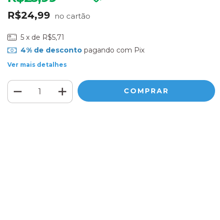
R$24,99
5
x de
R$5,71
4% de desconto
pagando com Pix
Ver mais detalhes
Meios de envio
ALTERAR CEP
Entregas para o CEP:
CALCULAR
Faça login
e use seus dados de entrega
Não sei meu CEP