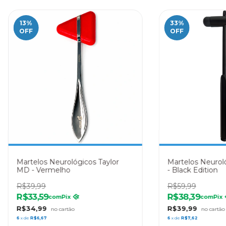
13
%
33
%
OFF
OFF
Martelos Neurológicos Taylor
Martelos Neuro
MD - Vermelho
- Black Edition
R$39,99
R$59,99
R$33,59
R$38,39
com
Pix
com
Pix
R$34,99
R$39,99
6
x de
R$6,67
6
x de
R$7,62