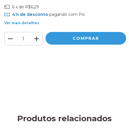
6
x de
R$6,29
4% de desconto
pagando com Pix
Ver mais detalhes
Meios de envio
ALTERAR CEP
Entregas para o CEP:
CALCULAR
Faça login
e use seus dados de entrega
Não sei meu CEP
Produtos relacionados