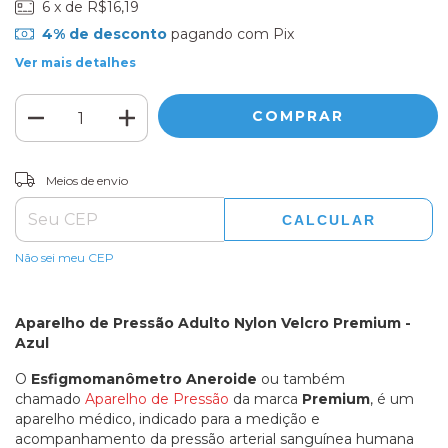
6
x de
R$16,19
4% de desconto
pagando com Pix
Ver mais detalhes
ALTERAR CEP
Entregas para o CEP:
Meios de envio
CALCULAR
Não sei meu CEP
Aparelho de Pressão Adulto Nylon Velcro Premium -
Azul
O
Esfigmomanômetro Aneroide
ou
também
chamado
Aparelho de Pressão
da marca
Premium
, é um
aparelho médico, indicado para a medição e
acompanhamento da pressão arterial sanguínea humana