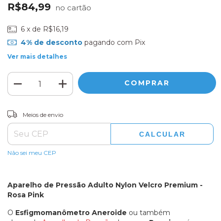
R$84,99
6
x de
R$16,19
4% de desconto
pagando com Pix
Ver mais detalhes
ALTERAR CEP
Entregas para o CEP:
Meios de envio
CALCULAR
Não sei meu CEP
Aparelho de Pressão Adulto Nylon Velcro Premium -
Rosa Pink
O
Esfigmomanômetro Aneroide
ou
também