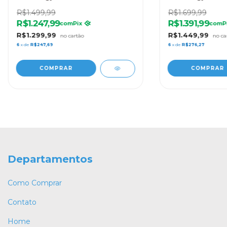
Framboesa
- 6170
R$1.499,99
R$1.699,99
R$1.247,99
R$1.391,99
com
Pix
com
P
R$1.299,99
R$1.449,99
6
x de
R$247,69
6
x de
R$276,27
Departamentos
Como Comprar
Contato
Home