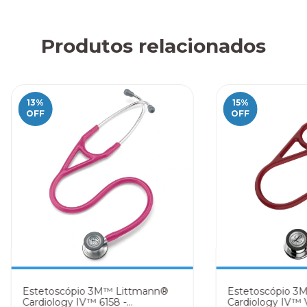
Produtos relacionados
13
%
15
%
OFF
OFF
Estetoscópio 3M™ Littmann®
Estetoscópio 3
Cardiology IV™ 6158 -
Cardiology IV™ 