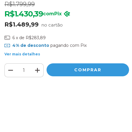
R$1.799,99
R$1.430,39
com
Pix
R$1.489,99
6
x de
R$283,89
4% de desconto
pagando com Pix
Ver mais detalhes
Meios de envio
ALTERAR CEP
Entregas para o CEP:
CALCULAR
Faça login
e use seus dados de entrega
Não sei meu CEP