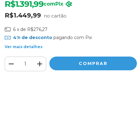
R$1.391,99
com
Pix
R$1.449,99
6
x de
R$276,27
4% de desconto
pagando com Pix
Ver mais detalhes
Meios de envio
ALTERAR CEP
Entregas para o CEP:
CALCULAR
Faça login
e use seus dados de entrega
Não sei meu CEP