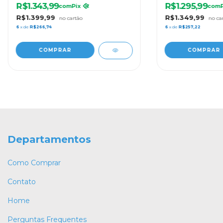
R$1.343,99
R$1.295,99
com
Pix
com
R$1.399,99
R$1.349,99
6
x de
R$266,74
6
x de
R$257,22
Departamentos
Como Comprar
Contato
Home
Perguntas Frequentes