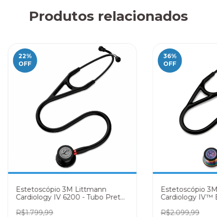
Produtos relacionados
22
%
36
%
OFF
OFF
Estetoscópio 3M Littmann
Estetoscópio 3
Cardiology IV 6200 - Tubo Preto
Cardiology IV™ 
com Conector Vermelho
6165
R$1.799,99
R$2.099,99