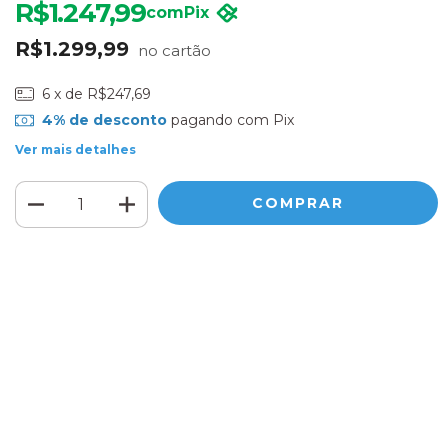
R$1.247,99
com
Pix
R$1.299,99
6
x de
R$247,69
4% de desconto
pagando com Pix
Ver mais detalhes
Meios de envio
ALTERAR CEP
Entregas para o CEP:
CALCULAR
Faça login
e use seus dados de entrega
Não sei meu CEP