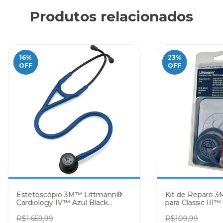
Produtos relacionados
16
%
23
%
OFF
OFF
Estetoscópio 3M™ Littmann®
Kit de Reparo 
Cardiology IV™ Azul Black
para Classic III™
Edition - 6168
IV™ – 40017 Cin
R$1.659,99
R$109,99